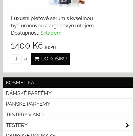
Luxusní pleťové sérum s kyselinou
hyaluronovou a arganovým olejem.
Dostupnost:
Skladem
1400 Kč
s DPH
DO KOŠÍKU
ks
KOSMETIKA
DÁMSKÉ PARFÉMY
PÁNSKÉ PARFÉMY
TESTERY V AKCI
TESTERY
DÁRKOVÉ POUKAZY