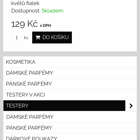
květů fialek
Dostupnost:
Skladem
129 Kč
s DPH
DO KOŠÍKU
ks
KOSMETIKA
DÁMSKÉ PARFÉMY
PÁNSKÉ PARFÉMY
TESTERY V AKCI
TESTERY
DÁMSKÉ PARFÉMY
PÁNSKÉ PARFÉMY
DÁRKOVÉ POUKAZY