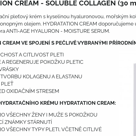
ION CREAM - SOLUBLE COLLAGEN (30 m
ační pleťový krém s kyselinou hyaluronovou, mořským kol
onopným olejem. HYDRATATION CREAM doporučujeme užíva
séra ANTI-AGE HYALURON - MOISTURE SERUM.
CREAM VE SPOJENÍ S PEČLIVĚ VYBRANÝMI PŘÍRODNÍMI
CHOST A CITLIVOST PLETI
 A REGENERUJE POKOŽKU PLETIC
VRÁSKY
 TVORBU KOLAGENU A ELASTANU
 PLEŤ
ED OXIDAČNÍM STRESEM
HYDRATAČNÍHO KRÉMU HYDRATATION CREAM:
O VŠECHNY ŽENY I MUŽE S POKOŽKOU
CÍ ZNÁMKY STÁRNUTÍ
O VŠECHNY TYPY PLETI, VČETNĚ CITLIVÉ