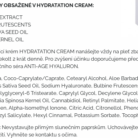
KY OBSAŽENÉ V HYDRATATION CREAM:
 EXTRACT
RUTESCENTS
VA SEED OIL
ERNEL OIL
ící krém HYDRATATION CREAM nanášejte vždy na pleť zba
 dekolt 2 krát denně. Pro zvýšení účinku doporučujeme před 
čního séra ANTI-AGE HYALURON.
, Coco-Caprylate/Caprate, Cetearyl Alcohol, Aloe Barbade
s Sativa Seed Oil, Sodium Hyaluronate, Bulbine Frutescen
olyglyceryl-6 Tristearate, Caprylyl Glycol, Decylene Glyc
ia Spinosa Kernel Oil, Cannabidiol, Retinyl Palmitate, He
en, Alpha-Isomethyl Ionone, Citric Acid, Citronellol, Ph
yl Salicylate, Hexyl Cinnamal, Potassium Sorbate, Tocop
:
Nevystavujte přímým slunečním paprskům. Uchovávejte
ití. Vyhněte se kontaktu s očima.