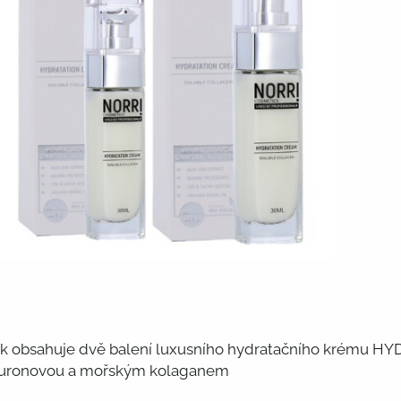
ek obsahuje dvě balení luxusního hydratačního krém
luronovou a mořským kolaganem