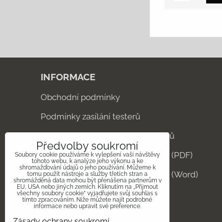
INFORMACE
Obchodní podmínky
Podmínky zasílání testerů
Podmínky ochrany osobních údajů
Předvolby soukromí
Formulář odstoupení od smlouvy (PDF)
Soubory cookie používáme k vylepšení vaší návštěvy
tohoto webu, k analýze jeho výkonu a ke
shromažďování údajů o jeho používání. Můžeme k
Formulář odstoupení od smlouvy (Word)
tomu použít nástroje a služby třetích stran a
shromážděná data mohou být přenášena partnerům v
EU, USA nebo jiných zemích. Kliknutím na „Přijmout
Kontakt
všechny soubory cookie“ vyjadřujete svůj souhlas s
tímto zpracováním. Níže můžete najít podrobné
informace nebo upravit své preference.
Zásady ochrany soukromí