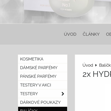
ÚVOD
ČLÁNKY
O
KOSMETIKA
Úvod
Balíčk
DÁMSKÉ PARFÉMY
2x HY
PÁNSKÉ PARFÉMY
TESTERY V AKCI
TESTERY
DÁRKOVÉ POUKAZY