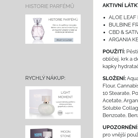
AKTIVNÍ LÁT
HISTORIE PARFÉMŮ
ALOE LEAF
BULBINE F
CBD & SATI
ARGANIA K
POUŽITÍ:
Pěst
obličej, krk a
kapky hydrata
RYCHLÝ NÁKUP:
SLOŽENÍ:
Aqua
Flour, Cannabi
10 Stearate, P
Acetate, Argan
Soluble Collag
Benzoate, Benz
UPOZORNĚNÍ
pro vnější použ