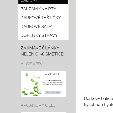
BALÍČKY
BALZÁMY NA RTY
DÁRKOVÉ TAŠTIČKY
DÁRKOVÉ SADY
DOPLŇKY STRAVY
ZAJÍMAVÉ ČLÁNKY
NEJEN O KOSMETICE:
ALOE VERA
Dárkový balíč
kyselinou hya
ARGANOVÝ OLEJ