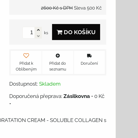
2600 Kč
s DPH
Sleva
500 Kč
DO KOŠÍKU
ks
Přidat k
Přidat do
Doručení
Oblíbeným
seznamu
Dostupnost:
Skladem
Zásilkovna
•
0 Kč
•
u HYDRATATION CREAM - SOLUBLE COLLAGEN s