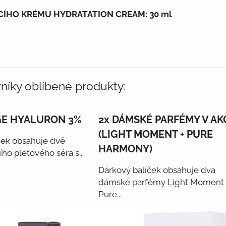
CÍHO KRÉMU HYDRATATION CREAM: 30 ml
zníky oblíbené produkty:
AGE HYALURON 3%
2x DÁMSKÉ PARFÉMY V AK
(LIGHT MOMENT + PURE
ček obsahuje dvě
HARMONY)
ího pleťového séra s...
Dárkový balíček obsahuje dva
dámské parfémy Light Moment 
Pure...