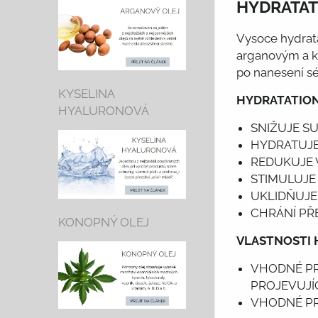
HYDRATAT
Vysoce hydrat
arganovým a k
po nanesení 
KYSELINA
HYDRATATION 
HYALURONOVÁ
SNIŽUJE SU
HYDRATUJE
REDUKUJE 
STIMULUJE
UKLIDŇUJE
CHRÁNÍ PŘ
KONOPNÝ OLEJ
VLASTNOSTI 
VHODNÉ PR
PROJEVUJÍ
VHODNÉ PR