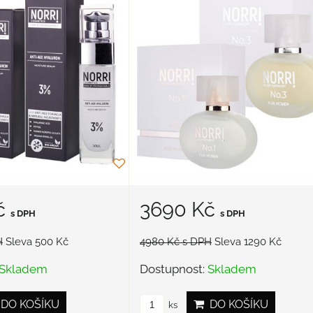
č
3690 Kč
s DPH
s DPH
H
Sleva 500 Kč
4980 Kč
s DPH
Sleva 1290 Kč
Skladem
Dostupnost:
Skladem
DO KOŠÍKU
DO KOŠÍKU
ks