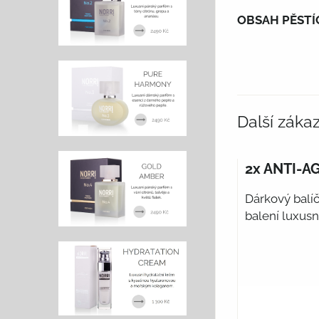
OBSAH PĚSTÍ
Další záka
2x ANTI-
Dárkový balí
balení luxusn