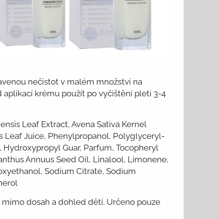
venou nečistot v malém množství na
aplikací krému použít po vyčištění pleti 3-4
nsis Leaf Extract, Avena Sativa Kernel
s Leaf Juice, Phenylpropanol, Polyglyceryl-
ol, Hydroxypropyl Guar, Parfum, Tocopheryl
lianthus Annuus Seed Oil, Linalool, Limonene,
enoxyethanol, Sodium Citrate, Sodium
herol
 mimo dosah a dohled dětí. Určeno pouze