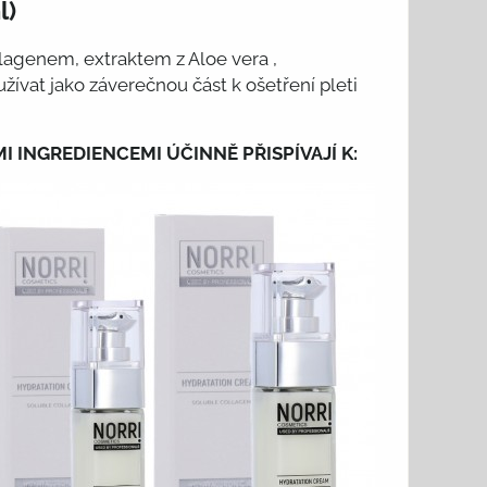
l)
agenem, extraktem z Aloe vera ,
t jako záverečnou část k ošetření pleti
 INGREDIENCEMI ÚČINNĚ PŘISPÍVAJÍ K: