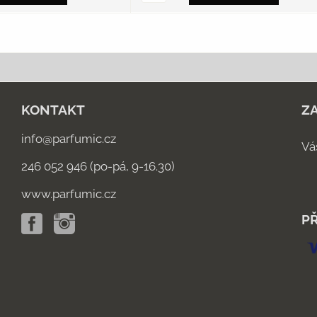
KONTAKT
Z
info@parfumic.cz
Vá
246 052 946 (po-pá, 9-16.30)
www.parfumic.cz
PŘ