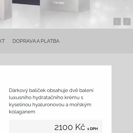
KT
DOPRAVA A PLATBA
Dárkový balíček obsahuje dvě balení
luxusního hydratačního krému s
kyselinou hyaluronovou a mořským
kolaganem
2100 Kč
s DPH